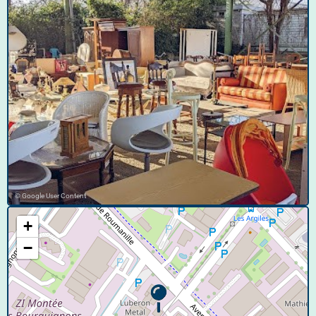
© Google User Content
+
−