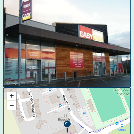
© Google User Content
+
−