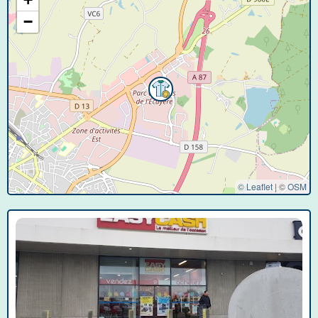
−
© Leaflet
|
©
OSM