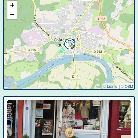
+
−
© Leaflet
|
©
OSM