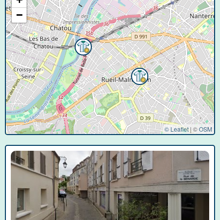
−
© Leaflet
|
©
OSM