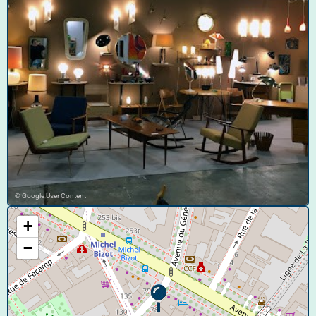
© Google User Content
+
−