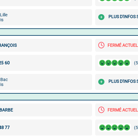
Lille
PLUS D'INFOS
is
RANÇOIS
FERMÉ ACTUE
(5
 Bac
PLUS D'INFOS
is
 BARBE
FERMÉ ACTUE
(5