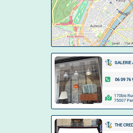
GALERIE 
170bis Rue
75007 Par
THE CRE