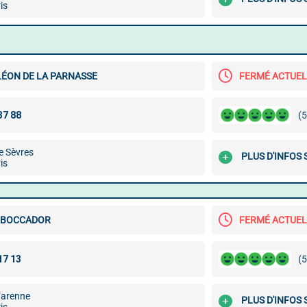
is
LÉON DE LA PARNASSE
FERMÉ ACTUE
(5
e Sèvres
PLUS D'INFOS
is
 BOCCADOR
FERMÉ ACTUE
(5
Varenne
PLUS D'INFOS