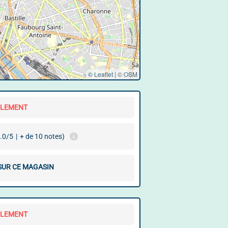
© Leaflet
|
©
OSM
LLEMENT
.0/5
|
+ de 10 notes)
 SUR CE MAGASIN
LLEMENT