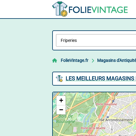
FolieVintage.fr
Magasins d'Antiquit
LES MEILLEURS MAGASINS D
+
−