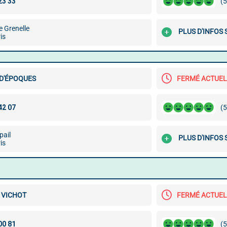
(5
e Grenelle
PLUS D'INFOS
is
 D'ÉPOQUES
FERMÉ ACTUE
(5
pail
PLUS D'INFOS
is
 VICHOT
FERMÉ ACTUE
(5