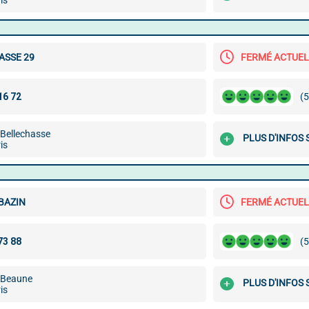
is
ASSE 29
FERMÉ ACTUE
(5
 Bellechasse
PLUS D'INFOS
is
BAZIN
FERMÉ ACTUE
(5
 Beaune
PLUS D'INFOS
is