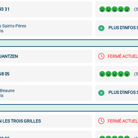
(5
s Saints-Pères
PLUS D'INFOS
is
 JANTZEN
FERMÉ ACTUE
(5
 Beaune
PLUS D'INFOS
is
 LES TROIS GRILLES
FERMÉ ACTUE