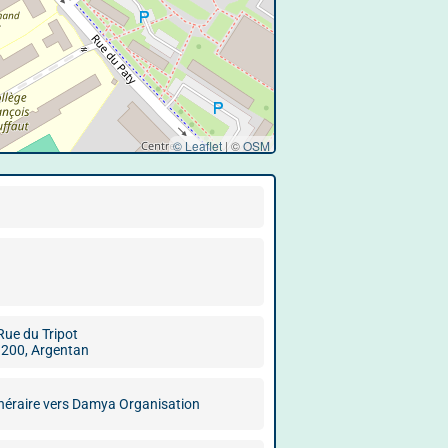
© Leaflet
|
©
OSM
Rue du Tripot
200, Argentan
inéraire vers Damya Organisation