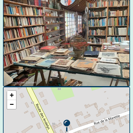
© Google User Content
+
−