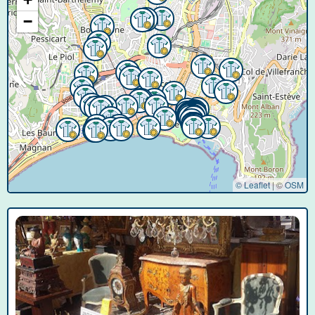
−
© Leaflet
|
©
OSM