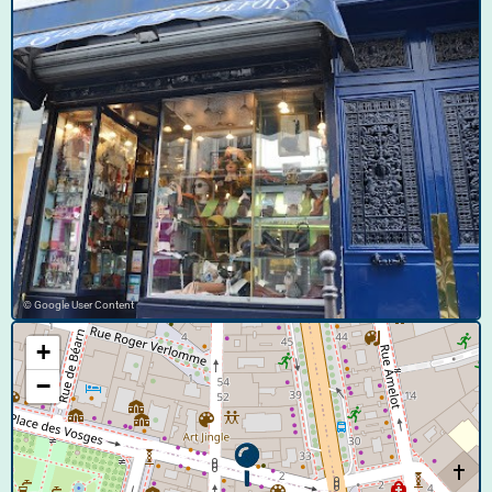
© Google User Content
+
−